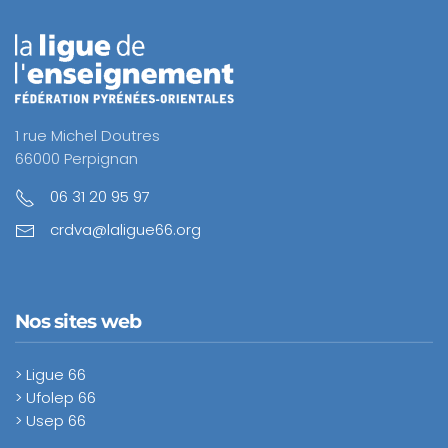
1 rue Michel Doutres
66000 Perpignan
06 31 20 95 97
crdva@laligue66.org
Nos sites web
> Ligue 66
> Ufolep 66
> Usep 66